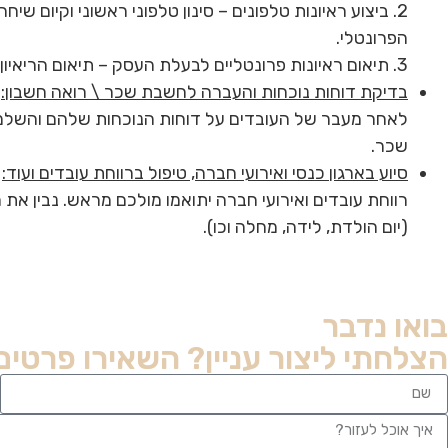
2. ביצוע ראיונות טלפונים – סינון טלפוני ראשוני וקי
הפרונטלי.
3. תיאום ראיונות פרונטליים לבעלת העסק – תיאום הריאיון, הכנסה ליומן ושליחת זימון. יום לפי קיום הריאיון אוודא הגעה ואדאג להעביר לכם את החומרים הדרושים.
בדיקת דוחות נוכחות והעברה לחשבת שכר \ רואה חשבון:
לאחר מעבר של העובדים על דוחות הנוכחות שלהם והשלמת 
שכר.
סיוע בארגון כנסי ואירועי חברה, טיפול ברווחת עובדים ועוד:
רווחת עובדים ואירועי חברה יתואמו מולכם מראש. נבין את הח
(יום הולדת, לידה, מחלה וכו).
בואו נדבר
הצלחתי ליצור עניין? השאירו פרטים