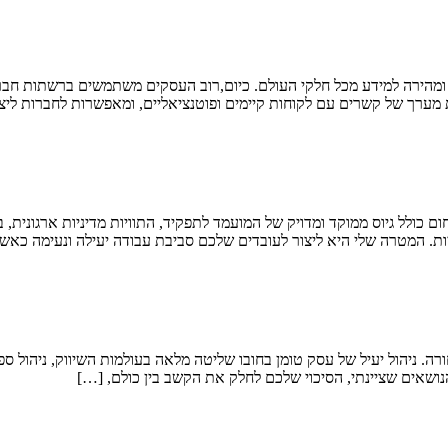
 ומהירה למידע מכל חלקי העולם. כיום,רוב העסקים משתמשים ברשתות חב
 מערך של קשרים עם לקוחות קיימים ופוטנציאליים, ומאפשרות לחברות ליצ
 כולל גיוס ממוקד ומדויק של המועמד לתפקיד, התוויות מדיניות ארגונית, ב
ות. המטרה שלי היא ליצור לעובדים שלכם סביבת עבודה יעילה ונעימה כאש
רה. ניהול יעיל של עסק טומן בחובו שליטה מלאה בעולמות השיווק, ניהול ספק
ושאים שציינתי, הסיכוי שלכם לחלק את הקשב בין כולם, […]