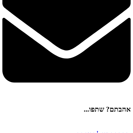
אהבתם? שתפו...