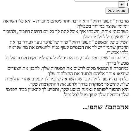
1
+
הוספה לסל
מחברת “תעופי רחוק” היא הרבה יותר מסתם מחברת – היא כלי השראה
יומיומי שנוצר במיוחד בשבילך!
כשהכנתי אותה, חשבתי איך אוכל לתת לך כל יום דחיפה חיובית, ולהזכיר
לך שאין גבול לחלומות שלך.
השילוב של המשפט “תעופי רחוק” וציור של פרפר נועד לעורר בך את
הזיכרון שתמיד יש לך את הכנפיים לעוף גבוה ולהגשים את מה שנראה
בלתי אפשרי.
כמו הפרפר שמתרומם לעוף, גם את יכולה להגיע למרחקים ולגבור על כל
מכשול בדרך.
במחברת זו תמצאי מקום לרשום את המטרות שלך, לתכנן את הצעדים
שיביאו אותך אליהם ולתעד את ההצלחות שלך.
כל דף בה יהפוך לחלון קטן של השראה שיזכיר לך לעקוב אחרי החלומות
שלך, להישאר ממוקדת בדרך ולחגוג את ההתקדמות שלך.
היא תהפוך לשותפה נאמנה במסע שלך, ותסייע לך להאמין בכוח הפנימי
שלך וביכולת שלך לעוף מעל לכל גבול.
אהבתם? שתפו...